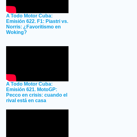
A Todo Motor Cuba:
Emisión 622. F1: Piastri vs.
Norris: ¿Favoritismo en
Woking?
A Todo Motor Cuba:
Emisión 621. MotoGP:
Pecco en crisis: cuando el
rival está en casa