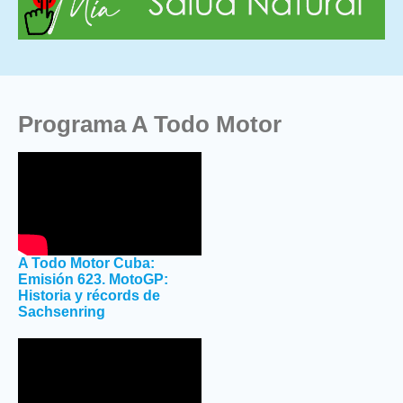
Programa A Todo Motor
A Todo Motor Cuba:
Emisión 623. MotoGP:
Historia y récords de
Sachsenring