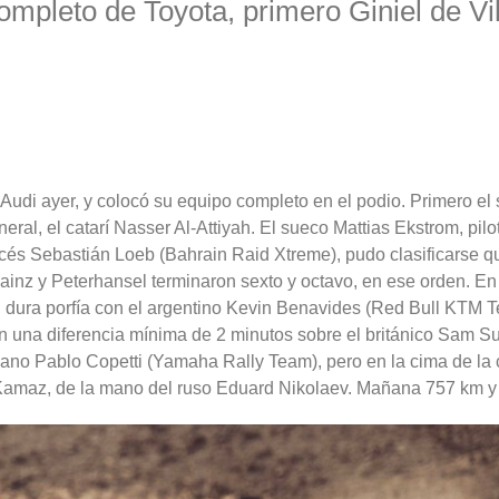
mpleto de Toyota, primero Giniel de Vil
udi ayer, y colocó su equipo completo en el podio. Primero el s
eral, el catarí Nasser Al-Attiyah. El sueco Mattias Ekstrom, pil
ancés Sebastián Loeb (Bahrain Raid Xtreme), pudo clasificarse 
Sainz y Peterhansel terminaron sexto y octavo, en ese orden. En
n dura porfía con el argentino Kevin Benavides (Red Bull KTM T
n una diferencia mínima de 2 minutos sobre el británico Sam S
cano Pablo Copetti (Yamaha Rally Team), pero en la cima de la c
 Kamaz, de la mano del ruso Eduard Nikolaev. Mañana 757 km y