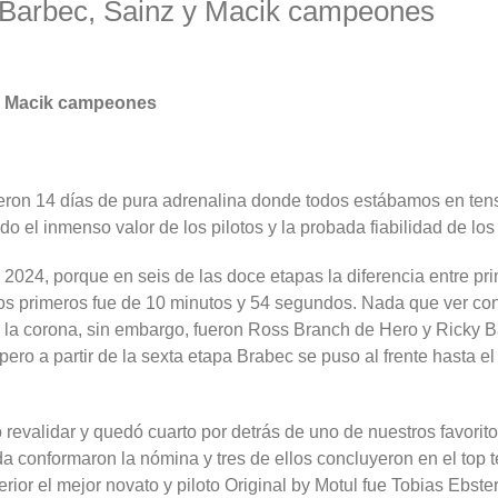
: Barbec, Sainz y Macik campeones
z y Macik campeones
eron 14 días de pura adrenalina donde todos estábamos en tens
 el inmenso valor de los pilotos y la probada fiabilidad de lo
n 2024, porque en seis de las doce etapas la diferencia entre 
s dos primeros fue de 10 minutos y 54 segundos. Nada que ver c
or la corona, sin embargo, fueron Ross Branch de Hero y Ricky
o a partir de la sexta etapa Brabec se puso al frente hasta el
evalidar y quedó cuarto por detrás de uno de nuestros favorito
a conformaron la nómina y tres de ellos concluyeron en el top 
or el mejor novato y piloto Original by Motul fue Tobias Ebster