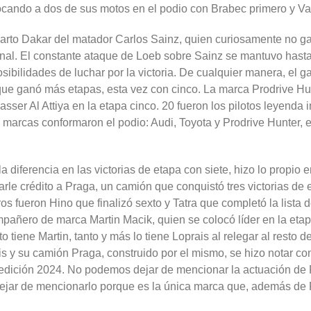
locando a dos de sus motos en el podio con Brabec primero y Va
l cuarto Dakar del matador Carlos Sainz, quien curiosamente no
 final. El constante ataque de Loeb sobre Sainz se mantuvo hast
ibilidades de luchar por la victoria. De cualquier manera, el ga
el que ganó más etapas, esta vez con cinco. La marca Prodrive 
sser Al Attiya en la etapa cinco. 20 fueron los pilotos leyenda i
 marcas conformaron el podio: Audi, Toyota y Prodrive Hunter, e
diferencia en las victorias de etapa con siete, hizo lo propio e
rle crédito a Praga, un camión que conquistó tres victorias de 
ros fueron Hino que finalizó sexto y Tatra que completó la lista
mpañero de marca Martin Macik, quien se colocó líder en la eta
ito tiene Martin, tanto y más lo tiene Loprais al relegar al rest
 y su camión Praga, construido por el mismo, se hizo notar con
edición 2024. No podemos dejar de mencionar la actuación de 
jar de mencionarlo porque es la única marca que, además de Pra