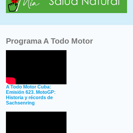
Programa A Todo Motor
A Todo Motor Cuba:
Emisión 623. MotoGP:
Historia y récords de
Sachsenring