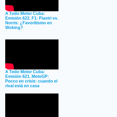
A Todo Motor Cuba:
Emisión 622. F1: Piastri vs.
Norris: ¿Favoritismo en
Woking?
A Todo Motor Cuba:
Emisión 621. MotoGP:
Pecco en crisis: cuando el
rival está en casa