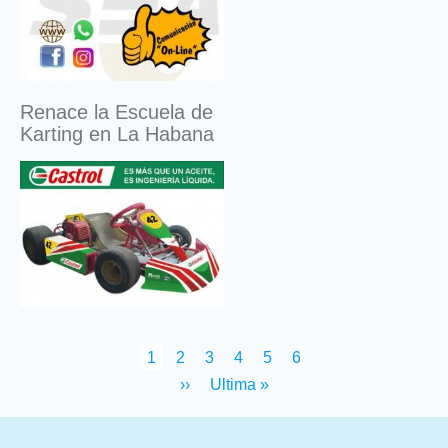
Renace la Escuela de
Karting en La Habana
Pagination
Current
1
Page
2
Page
3
Page
4
Page
5
Page
6
page
Next
››
Last
Ultima »
page
page